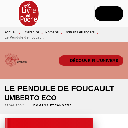
MENU
RECHERCHE
CONTENU
PIED DE PAGE
Accueil
Littérature
Romans
Romans étrangers
•
•
•
•
Le Pendule de Foucault
DÉCOUVRIR L'UNIVERS
LE PENDULE DE FOUCAULT
UMBERTO ECO
01/04/1992
ROMANS ÉTRANGERS