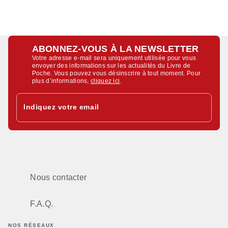
ABONNEZ-VOUS À LA NEWSLETTER
Votre adresse e-mail sera uniquement utilisée pour vous
envoyer des informations sur les actualités du Livre de
Poche. Vous pouvez vous désinscrire à tout moment. Pour
plus d’informations,
cliquez ici
.
Indiquez votre email
Nous contacter
F.A.Q.
NOS RÉSEAUX