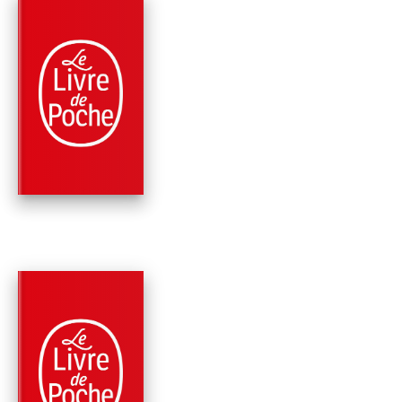
PARUTION : 16/04/2025
192 PAGES
ROMANS
LES JOURS HEUREU
NE S'OUBLIENT PAS
Gavin's Clemente-Ruiz
PARUTION : 13/04/2022
192 PAGES
ROMANS
LA DIVINE COMÉDIE