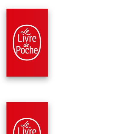
PARUTION : 16/04/2025
192 PAGES
ROMANS
LES JOURS HEUREU
NE S'OUBLIENT PAS
Gavin's Clemente-Ruiz
PARUTION : 13/04/2022
192 PAGES
ROMANS