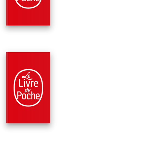
NOS VIES
Gavin's Clemente-Ruiz
PARUTION : 29/03/2017
224 PAGES
ROMANS
COMMENT PAPA ES
DEVENU DANSEUSE
ÉTOILE
Gavin's Clemente-Ruiz