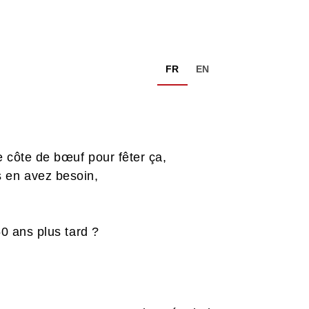
FR
EN
e côte de bœuf pour fêter ça,
s en avez besoin,
50 ans plus tard ?