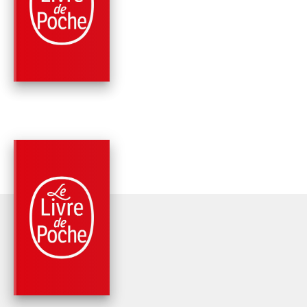
LA DIVINE COMÉDIE
NOS VIES
Gavin's Clemente-Ruiz
PARUTION : 29/03/2017
224 PAGES
ROMANS
COMMENT PAPA ES
DEVENU DANSEUSE
ÉTOILE
Gavin's Clemente-Ruiz