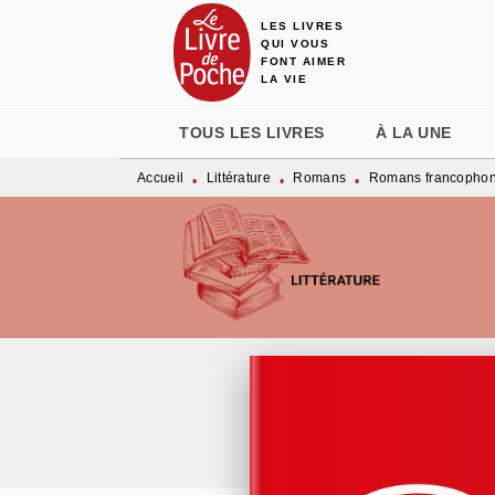
LES LIVRES
MENU
RECHERCHE
CONTENU
QUI VOUS
FONT AIMER
LA VIE
TOUS LES LIVRES
À LA UNE
Accueil
Littérature
Romans
Romans francopho
•
•
•