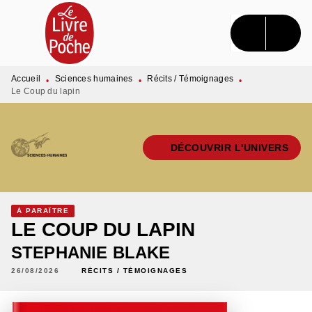
MENU
RECHERCHE
CONTENU
PIED DE PAGE
Accueil
Sciences humaines
Récits / Témoignages
•
•
•
Le Coup du lapin
DÉCOUVRIR L'UNIVERS
À PARAÎTRE
LE COUP DU LAPIN
STEPHANIE BLAKE
26/08/2026
RÉCITS / TÉMOIGNAGES