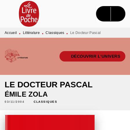
MENU
RECHERCHE
CONTENU
PIED DE PAGE
Accueil
Littérature
Classiques
Le Docteur Pascal
•
•
•
DÉCOUVRIR L'UNIVERS
LE DOCTEUR PASCAL
ÉMILE ZOLA
03/11/2004
CLASSIQUES