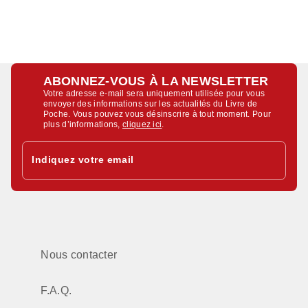
ABONNEZ-VOUS À LA NEWSLETTER
Votre adresse e-mail sera uniquement utilisée pour vous
envoyer des informations sur les actualités du Livre de
Poche. Vous pouvez vous désinscrire à tout moment. Pour
plus d’informations,
cliquez ici
.
Indiquez votre email
Nous contacter
F.A.Q.