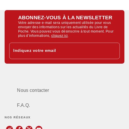
ABONNEZ-VOUS À LA NEWSLETTER
Votre adresse e-mail sera uniquement utilisée pour vous
envoyer des informations sur les actualités du Livre de
Poche. Vous pouvez vous désinscrire à tout moment. Pour
plus d’informations,
cliquez ici
.
Indiquez votre email
Nous contacter
F.A.Q.
NOS RÉSEAUX