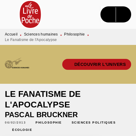
MENU
RECHERCHE
CONTENU
PIED DE PAGE
Accueil
Sciences humaines
Philosophie
•
•
•
Le Fanatisme de l'Apocalypse
DÉCOUVRIR L'UNIVERS
LE FANATISME DE
L'APOCALYPSE
PASCAL BRUCKNER
06/02/2013
PHILOSOPHIE
SCIENCES POLITIQUES
ÉCOLOGIE