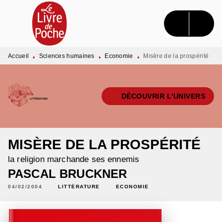
MENU
RECHERCHE
CONTENU
PIED DE PAGE
Accueil
Sciences humaines
Economie
Misère de la prospérité
•
•
•
DÉCOUVRIR L'UNIVERS
MISÈRE DE LA PROSPÉRITÉ
la religion marchande ses ennemis
PASCAL BRUCKNER
04/02/2004
LITTÉRATURE
ECONOMIE