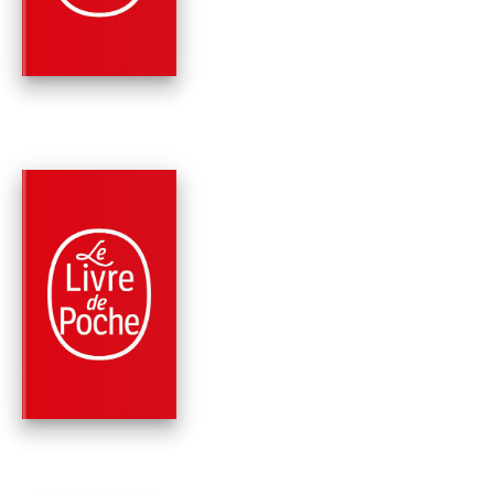
Georges Simenon
PARUTION : 08/02/2012
336 PAGES
POLICIERS
MAIGRET DANS LES
ENVIRONS DE PARIS 
TITRES)
Georges Simenon