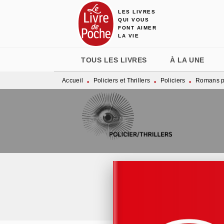
LES LIVRES
MENU
RECHERCHE
CONTENU
QUI VOUS
FONT AIMER
LA VIE
TOUS LES LIVRES
À LA UNE
Accueil
Policiers et Thrillers
Policiers
Romans po
•
•
•