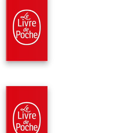
PARUTION : 12/02/2014
384 PAGES
POLICIERS
MAIGRET ET
COMPAGNIE (2 TITR
Georges Simenon
PARUTION : 04/07/2012
192 PAGES
POLICIERS
LA MAIN