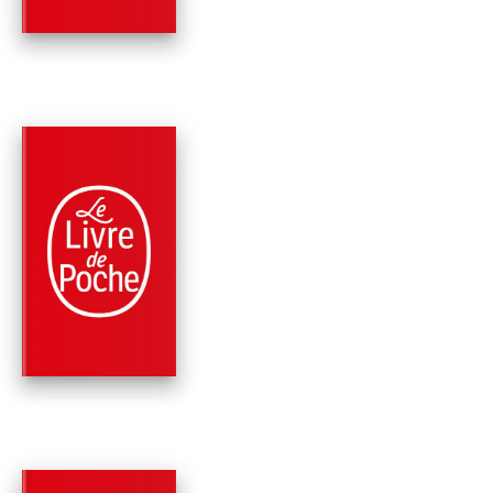
PARUTION : 11/06/2014
312 PAGES
POLICIERS
MAIGRET ET L'AU-
DELÀ (2 TITRES)
Georges Simenon