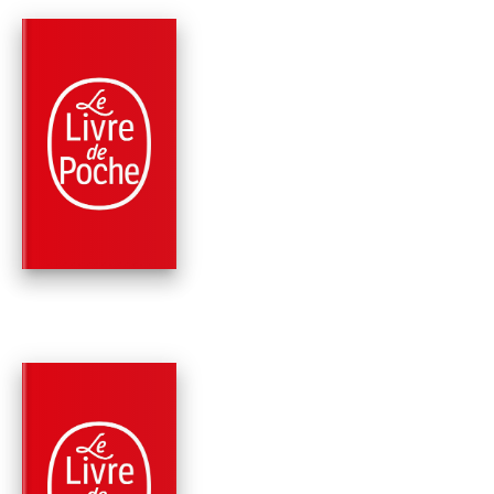
PARUTION : 09/11/2011
192 PAGES
POLICIERS
NOVEMBRE
Georges Simenon
PARUTION : 12/10/2011
160 PAGES
POLICIERS
MAIGRET ET LE CLI