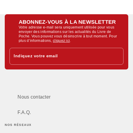
ABONNEZ-VOUS À LA NEWSLETTER
Votre adresse e-mail sera uniquement utilisée pour vous
envoyer des informations sur les actualités du Livre de
Poche. Vous pouvez vous désinscrire à tout moment. Pour
plus d’informations,
cliquez ici
.
Indiquez votre email
Nous contacter
F.A.Q.
NOS RÉSEAUX