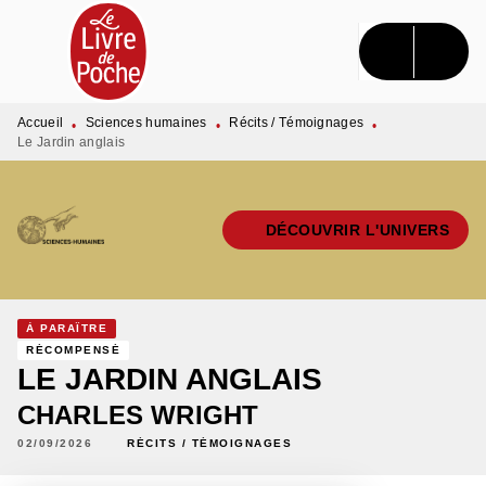
MENU
RECHERCHE
CONTENU
PIED DE PAGE
Accueil
Sciences humaines
Récits / Témoignages
•
•
•
Le Jardin anglais
DÉCOUVRIR L'UNIVERS
À PARAÎTRE
RÉCOMPENSÉ
LE JARDIN ANGLAIS
CHARLES WRIGHT
02/09/2026
RÉCITS / TÉMOIGNAGES