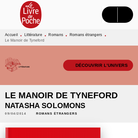
MENU
RECHERCHE
CONTENU
PIED DE PAGE
Accueil
Littérature
Romans
Romans étrangers
•
•
•
•
Le Manoir de Tyneford
DÉCOUVRIR L'UNIVERS
LE MANOIR DE TYNEFORD
NATASHA SOLOMONS
09/04/2014
ROMANS ÉTRANGERS