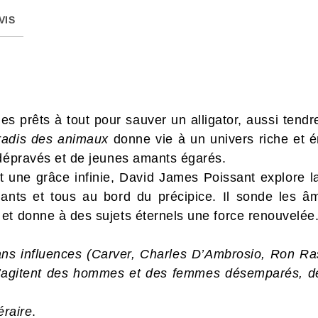
VIS
 prêts à tout pour sauver un alligator, aussi tendr
radis des animaux
donne vie à un univers riche et 
 dépravés et de jeunes amants égarés.
une grâce infinie, David James Poissant explore la 
chants et tous au bord du précipice. Il sonde les â
et donne à des sujets éternels une force renouvelée
s influences (Carver, Charles D’Ambrosio, Ron Ras
s’agitent des hommes et des femmes désemparés, d
éraire
.