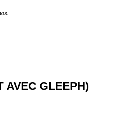
hos
.
T AVEC GLEEPH)