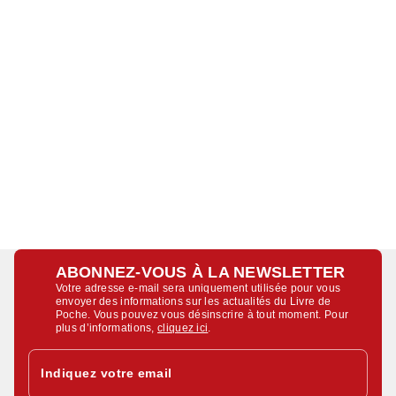
ABONNEZ-VOUS À LA NEWSLETTER
Votre adresse e-mail sera uniquement utilisée pour vous
envoyer des informations sur les actualités du Livre de
Poche. Vous pouvez vous désinscrire à tout moment. Pour
plus d’informations,
cliquez ici
.
Indiquez votre email