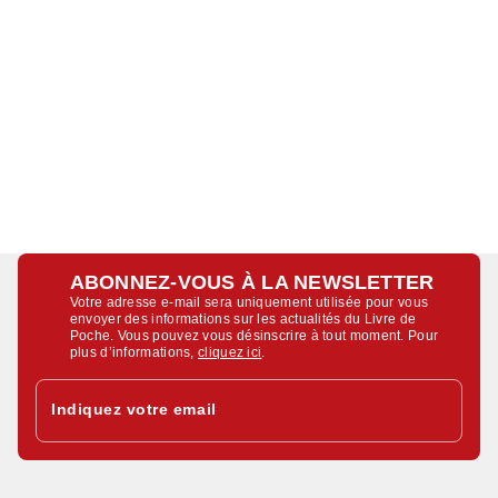
ABONNEZ-VOUS À LA NEWSLETTER
Votre adresse e-mail sera uniquement utilisée pour vous
envoyer des informations sur les actualités du Livre de
Poche. Vous pouvez vous désinscrire à tout moment. Pour
plus d’informations,
cliquez ici
.
Indiquez votre email