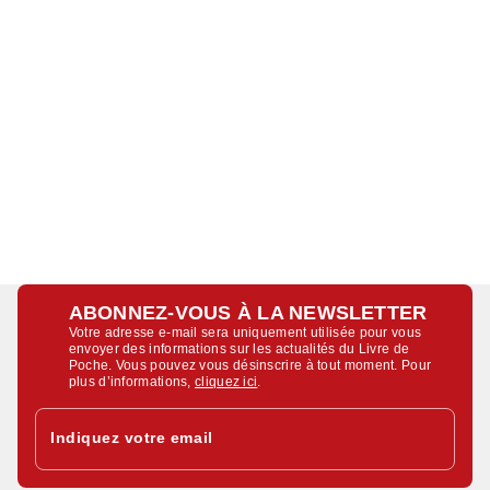
ABONNEZ-VOUS À LA NEWSLETTER
Votre adresse e-mail sera uniquement utilisée pour vous
envoyer des informations sur les actualités du Livre de
Poche. Vous pouvez vous désinscrire à tout moment. Pour
plus d’informations,
cliquez ici
.
Indiquez votre email