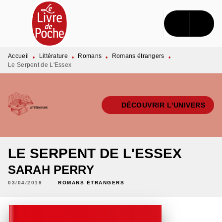
MENU
RECHERCHE
CONTENU
PIED DE PAGE
Accueil
Littérature
Romans
Romans étrangers
•
•
•
•
Le Serpent de L'Essex
DÉCOUVRIR L'UNIVERS
LE SERPENT DE L'ESSEX
SARAH PERRY
03/04/2019
ROMANS ÉTRANGERS