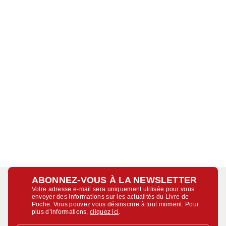
ABONNEZ-VOUS À LA NEWSLETTER
Votre adresse e-mail sera uniquement utilisée pour vous
envoyer des informations sur les actualités du Livre de
Poche. Vous pouvez vous désinscrire à tout moment. Pour
plus d’informations,
cliquez ici
.