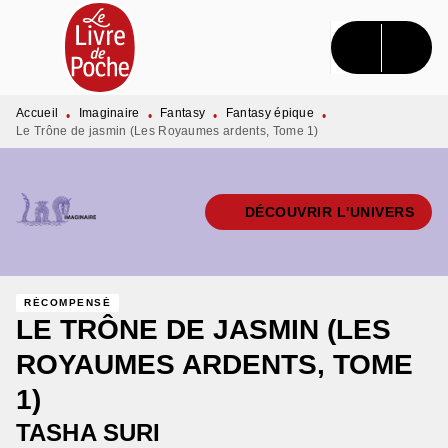
MENU
RECHERCHE
CONTENU
PIED DE PAGE
Accueil
Imaginaire
Fantasy
Fantasy épique
•
•
•
•
Le Trône de jasmin (Les Royaumes ardents, Tome 1)
DÉCOUVRIR L'UNIVERS
RÉCOMPENSÉ
LE TRÔNE DE JASMIN (LES
ROYAUMES ARDENTS, TOME
1)
TASHA SURI