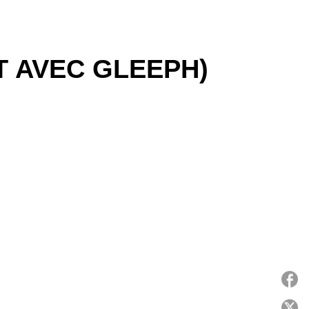
T AVEC GLEEPH)
P