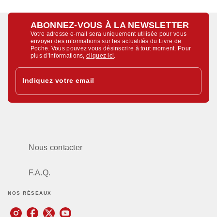
ABONNEZ-VOUS À LA NEWSLETTER
Votre adresse e-mail sera uniquement utilisée pour vous
envoyer des informations sur les actualités du Livre de
Poche. Vous pouvez vous désinscrire à tout moment. Pour
plus d’informations,
cliquez ici
.
Indiquez votre email
Nous contacter
F.A.Q.
NOS RÉSEAUX