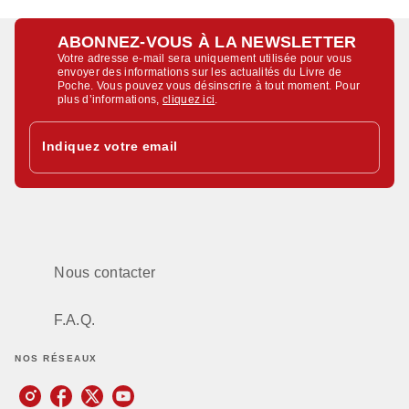
ABONNEZ-VOUS À LA NEWSLETTER
Votre adresse e-mail sera uniquement utilisée pour vous
envoyer des informations sur les actualités du Livre de
Poche. Vous pouvez vous désinscrire à tout moment. Pour
plus d’informations,
cliquez ici
.
Indiquez votre email
Nous contacter
F.A.Q.
NOS RÉSEAUX