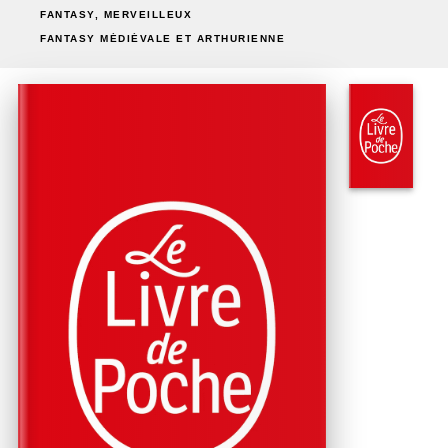
FANTASY, MERVEILLEUX
FANTASY MÉDIÉVALE ET ARTHURIENNE