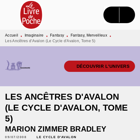
MENU
RECHERCHE
CONTENU
PIED DE PAGE
Accueil
Imaginaire
Fantasy
Fantasy, Merveilleux
•
•
•
•
Les Ancêtres d'Avalon (Le Cycle d'Avalon, Tome 5)
DÉCOUVRIR L'UNIVERS
LES ANCÊTRES D'AVALON
(LE CYCLE D'AVALON, TOME
5)
MARION ZIMMER BRADLEY
09/07/2008
LE CYCLE D'AVALON