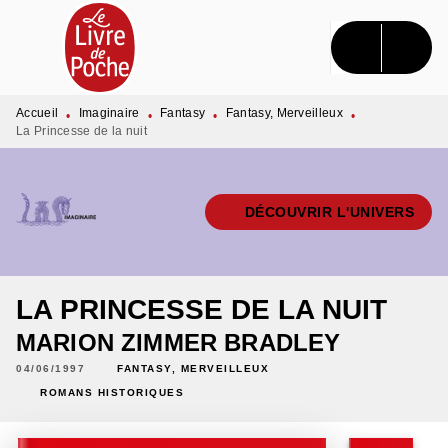
MENU
RECHERCHE
CONTENU
PIED DE PAGE
Accueil
Imaginaire
Fantasy
Fantasy, Merveilleux
•
•
•
•
La Princesse de la nuit
DÉCOUVRIR L'UNIVERS
LA PRINCESSE DE LA NUIT
MARION ZIMMER BRADLEY
04/06/1997
FANTASY, MERVEILLEUX
ROMANS HISTORIQUES