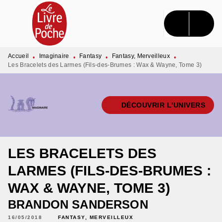
MENU
RECHERCHE
CONTENU
PIED DE PAGE
Accueil
Imaginaire
Fantasy
Fantasy, Merveilleux
•
•
•
•
Les Bracelets des Larmes (Fils-des-Brumes : Wax & Wayne, Tome 3)
DÉCOUVRIR L'UNIVERS
LES BRACELETS DES
LARMES (FILS-DES-BRUMES :
WAX & WAYNE, TOME 3)
BRANDON SANDERSON
16/05/2018
FANTASY, MERVEILLEUX