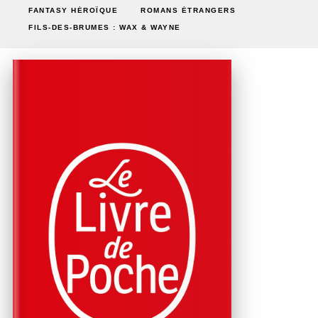
FANTASY HÉROÏQUE
ROMANS ÉTRANGERS
FILS-DES-BRUMES : WAX & WAYNE