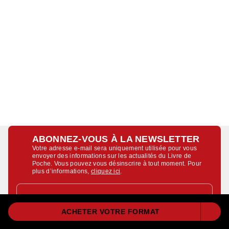
ABONNEZ-VOUS À LA NEWSLETTER
Votre adresse e-mail sera uniquement utilisée pour vous
envoyer des informations sur les actualités du Livre de
Poche. Vous pouvez vous désinscrire à tout moment. Pour
plus d’informations,
cliquez ici
.
Indiquez votre email
ACHETER VOTRE FORMAT