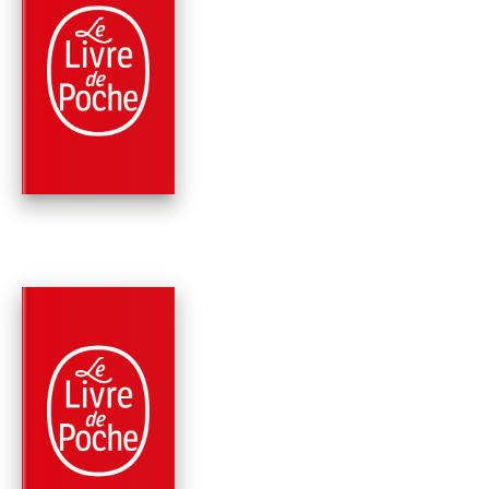
PARUTION : 23/08/2000
95 PAGES
CLASSIQUES
LA VENDETTA
Honoré de Balzac
PARUTION : 07/04/1999
96 PAGES
CLASSIQUES
LA MAISON DU CHAT
QUI-PELOTE