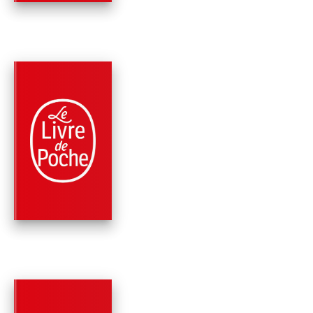
PARUTION : 08/09/2004
445 PAGES
CLASSIQUES
LE PÈRE GORIOT
Honoré de Balzac