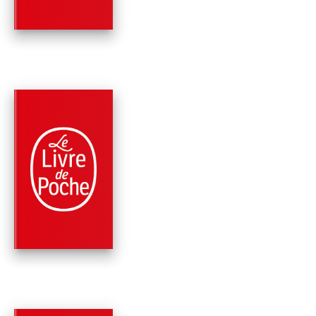
Honoré de Balzac
PARUTION : 03/02/1999
383 PAGES
CLASSIQUES
LA RECHERCHE DE
L'ABSOLU
Honoré de Balzac