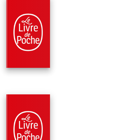
PARUTION : 01/07/1998
256 PAGES
CLASSIQUES
LA DUCHESSE DE
LANGEAIS
Honoré de Balzac
PARUTION : 06/09/1995
96 PAGES
CLASSIQUES
LE CHEF-D'OEUVRE