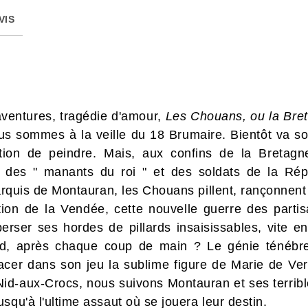
VIS
'aventures, tragédie d'amour,
Les Chouans, ou la Bre
us sommes à la veille du 18 Brumaire. Bientôt va sor
ion de peindre. Mais, aux confins de la Bretagn
i des " manants du roi " et des soldats de la Rép
arquis de Montauran, les Chouans pillent, rançonnent e
tion de la Vendée, cette nouvelle guerre des parti
erser ses hordes de pillards insaisissables, vite e
d, après chaque coup de main ? Le génie ténébre
su placer dans son jeu la sublime figure de Marie de 
Nid-aux-Crocs, nous suivons Montauran et ses terrible
squ'à l'ultime assaut où se jouera leur destin.