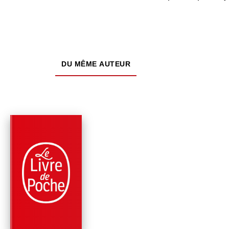
DU MÊME AUTEUR
PARUTION : 11/09/2019
224 PAGES
ROMANS
LA FILLE AUX YEUX
D'OR
Honoré de Balzac