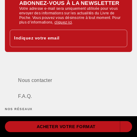
ABONNEZ-VOUS À LA NEWSLETTER
Votre adresse e-mail sera uniquement utilisée pour vous
envoyer des informations sur les actualités du Livre de
Poche. Vous pouvez vous désinscrire à tout moment. Pour
plus d’informations,
cliquez ici
.
Indiquez votre email
Nous contacter
F.A.Q.
NOS RÉSEAUX
ACHETER VOTRE FORMAT