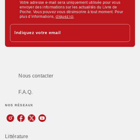
Votre adresse e-mail sera uniquement utilisée pour vous
envoyer des informations sur les actualités du Livre de
Poche. Vous pouvez vous désinscrire à tout moment. Pour
plus d’informations,
cliquez ici
.
Indiquez votre email
Nous contacter
F.A.Q.
NOS RÉSEAUX
Littérature