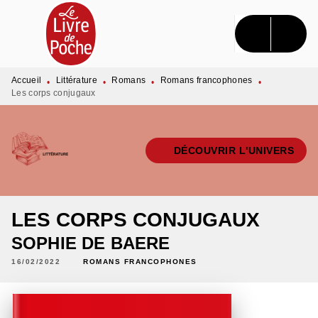
MENU
RECHERCHE
CONTENU
PIED DE PAGE
Accueil
Littérature
Romans
Romans francophones
•
•
•
•
Les corps conjugaux
DÉCOUVRIR L'UNIVERS
LES CORPS CONJUGAUX
SOPHIE DE BAERE
16/02/2022
ROMANS FRANCOPHONES