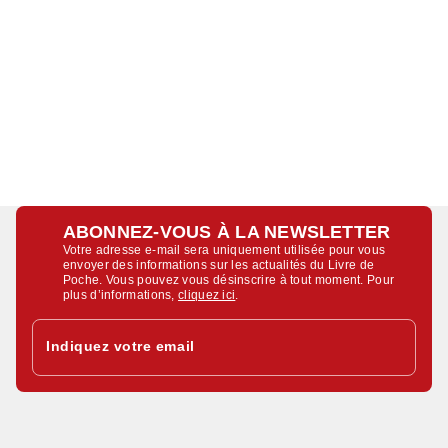
ABONNEZ-VOUS À LA NEWSLETTER
Votre adresse e-mail sera uniquement utilisée pour vous
envoyer des informations sur les actualités du Livre de
Poche. Vous pouvez vous désinscrire à tout moment. Pour
plus d’informations,
cliquez ici
.
Indiquez votre email