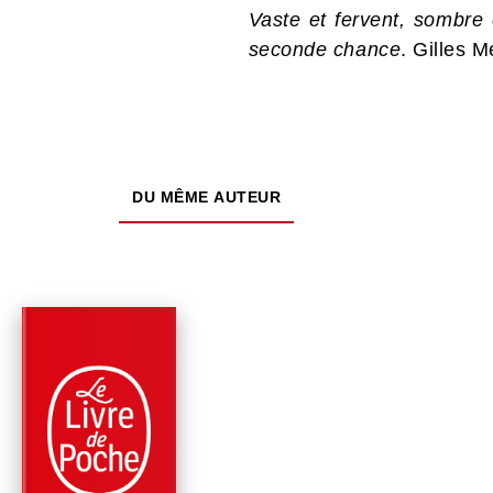
Vaste et fervent, sombre
seconde chance
. Gilles M
DU MÊME AUTEUR
À PARAÎTRE
PARUTION : 28/10/2026
840 PAGES
ROMANS
TOUT LE BLEU DU C
- ÉDITION COLLECT