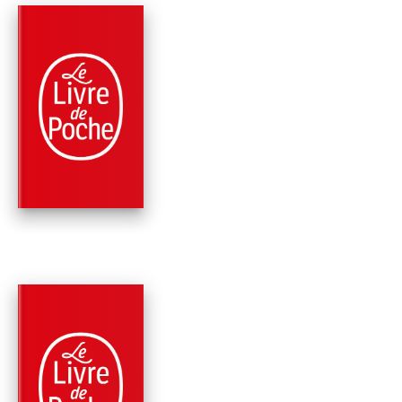
PARUTION : 11/10/2023
704 PAGES
ROMANS
LA DOUBLURE
Mélissa Da Costa
PARUTION : 07/06/2023
192 PAGES
ROMANS
LA FAISEUSE