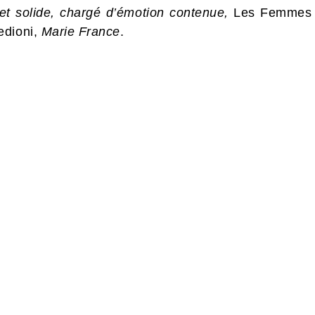
 et solide, chargé d’émotion contenue,
Les Femmes
edioni,
Marie France
.
IEL
OR