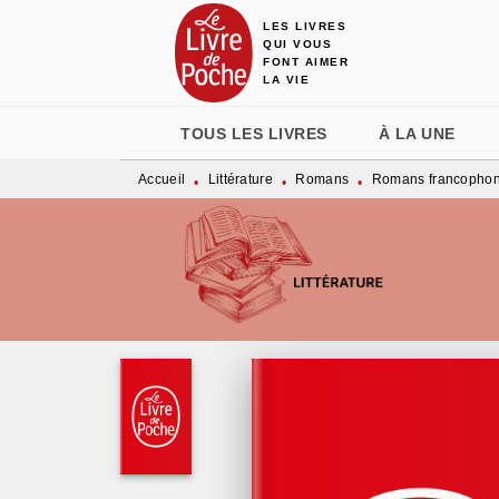
LES LIVRES
MENU
RECHERCHE
CONTENU
QUI VOUS
FONT AIMER
LA VIE
TOUS LES LIVRES
À LA UNE
Accueil
Littérature
Romans
Romans francopho
•
•
•