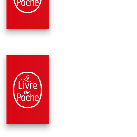
D'ÉTOILES
Mélissa Da Costa
PARUTION : 01/02/2023
576 PAGES
ROMANS
LES DOULEURS
FANTÔMES
Mélissa Da Costa