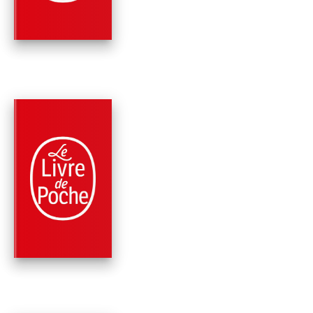
Mélissa Da Costa
PARUTION : 20/08/2025
768 PAGES
ROMANS
TENIR DEBOUT
Mélissa Da Costa