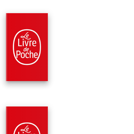
PARUTION : 26/01/2022
696 PAGES
ROMANS
JE REVENAIS DES
AUTRES
Mélissa Da Costa
PARUTION : 03/02/2021
384 PAGES