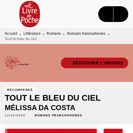
MENU
RECHERCHE
CONTENU
PIED DE PAGE
Accueil
Littérature
Romans
Romans francophones
•
•
•
•
Tout le bleu du ciel
DÉCOUVRIR L'UNIVERS
RÉCOMPENSÉ
TOUT LE BLEU DU CIEL
MÉLISSA DA COSTA
12/02/2020
ROMANS FRANCOPHONES