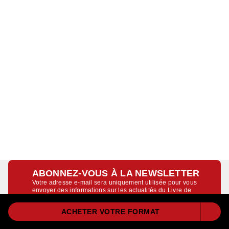
ABONNEZ-VOUS À LA NEWSLETTER
Votre adresse e-mail sera uniquement utilisée pour vous
envoyer des informations sur les actualités du Livre de
Poche. Vous pouvez vous désinscrire à tout moment. Pour
plus d’informations,
cliquez ici
.
ACHETER VOTRE FORMAT