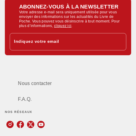
ABONNEZ-VOUS À LA NEWSLETTER
Votre adresse e-mail sera uniquement utilisée pour vous
envoyer des informations sur les actualités du Livre de
Poche. Vous pouvez vous désinscrire à tout moment. Pour
plus d’informations,
cliquez ici
.
Indiquez votre email
Nous contacter
F.A.Q.
NOS RÉSEAUX