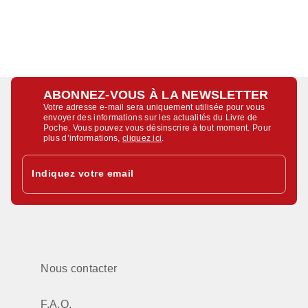
ABONNEZ-VOUS À LA NEWSLETTER
Votre adresse e-mail sera uniquement utilisée pour vous
envoyer des informations sur les actualités du Livre de
Poche. Vous pouvez vous désinscrire à tout moment. Pour
plus d’informations,
cliquez ici
.
Indiquez votre email
Nous contacter
F.A.Q.