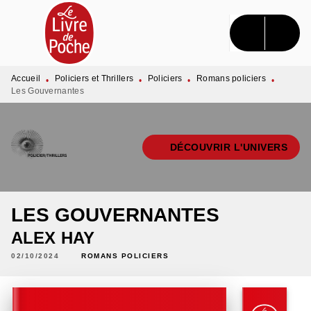
MENU
RECHERCHE
CONTENU
PIED DE PAGE
Accueil
Policiers et Thrillers
Policiers
Romans policiers
•
•
•
•
Les Gouvernantes
DÉCOUVRIR L'UNIVERS
LES GOUVERNANTES
ALEX HAY
02/10/2024
ROMANS POLICIERS