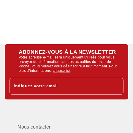
ABONNEZ-VOUS À LA NEWSLETTER
Votre adresse e-mail sera uniquement utilisée pour vous
envoyer des informations sur les actualités du Livre de
Poche. Vous pouvez vous désinscrire à tout moment. Pour
plus d’informations,
cliquez ici
.
Indiquez votre email
Nous contacter