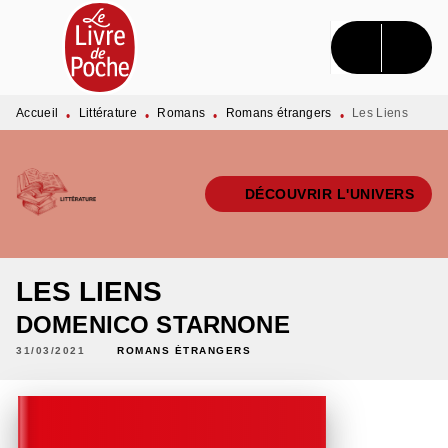
MENU
RECHERCHE
CONTENU
PIED DE PAGE
Accueil
Littérature
Romans
Romans étrangers
Les Liens
•
•
•
•
DÉCOUVRIR L'UNIVERS
LES LIENS
DOMENICO STARNONE
31/03/2021
ROMANS ÉTRANGERS