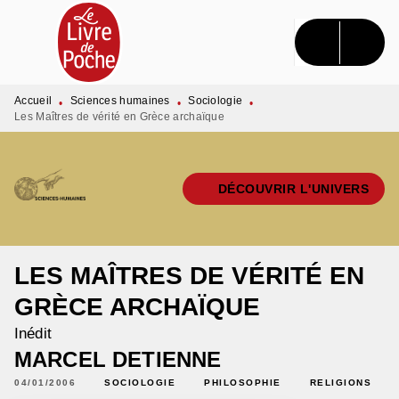
MENU
RECHERCHE
CONTENU
PIED DE PAGE
Accueil
Sciences humaines
Sociologie
•
•
•
Les Maîtres de vérité en Grèce archaïque
DÉCOUVRIR L'UNIVERS
LES MAÎTRES DE VÉRITÉ EN
GRÈCE ARCHAÏQUE
Inédit
MARCEL DETIENNE
04/01/2006
SOCIOLOGIE
PHILOSOPHIE
RELIGIONS