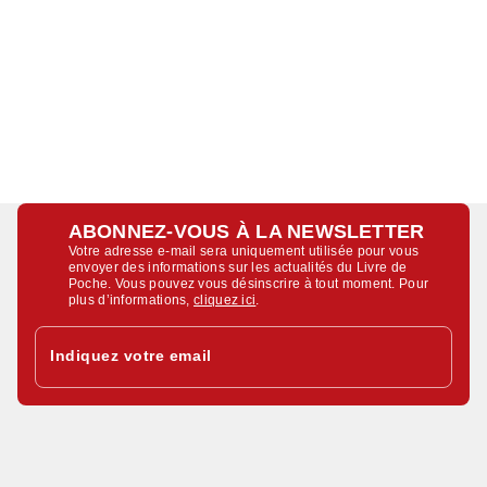
ABONNEZ-VOUS À LA NEWSLETTER
Votre adresse e-mail sera uniquement utilisée pour vous
envoyer des informations sur les actualités du Livre de
Poche. Vous pouvez vous désinscrire à tout moment. Pour
plus d’informations,
cliquez ici
.
Indiquez votre email