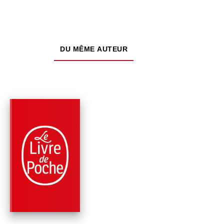
DU MÊME AUTEUR
À PARAÎTRE
PARUTION : 26/08/2026
256 PAGES
ROMANS
MALVILLE
Emmanuel Ruben