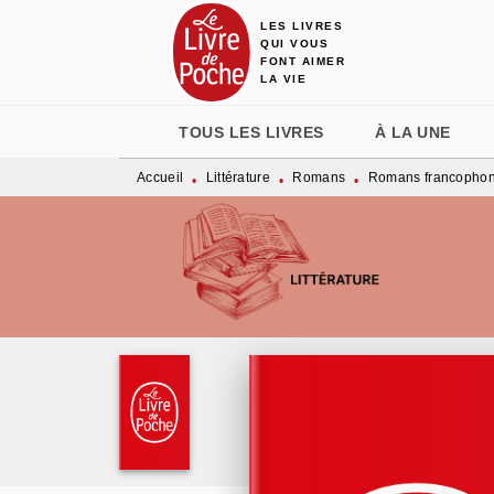
LES LIVRES
MENU
RECHERCHE
CONTENU
QUI VOUS
FONT AIMER
LA VIE
TOUS LES LIVRES
À LA UNE
Accueil
Littérature
Romans
Romans francopho
•
•
•