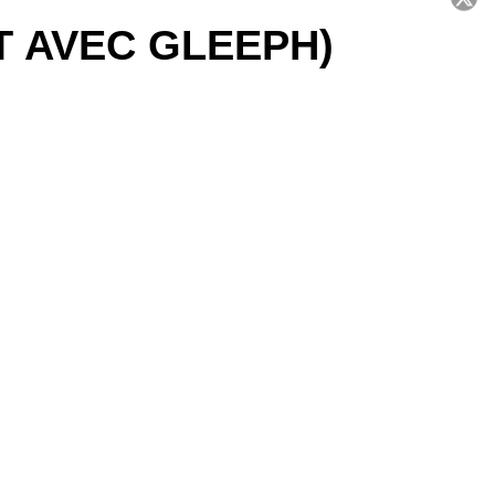
T AVEC GLEEPH)
C