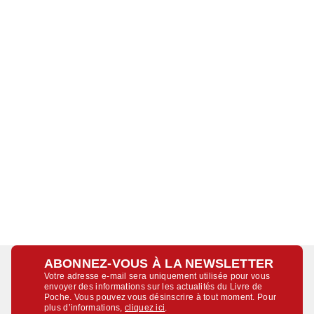
ABONNEZ-VOUS À LA NEWSLETTER
Votre adresse e-mail sera uniquement utilisée pour vous
envoyer des informations sur les actualités du Livre de
Poche. Vous pouvez vous désinscrire à tout moment. Pour
plus d’informations,
cliquez ici
.