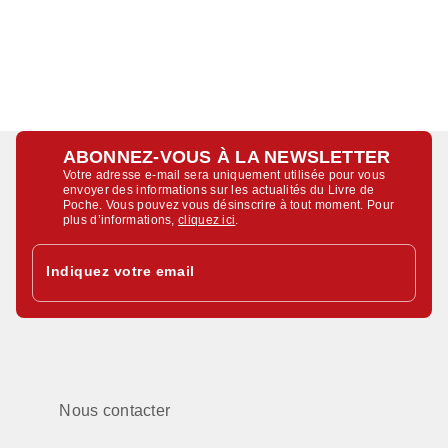
ABONNEZ-VOUS À LA NEWSLETTER
Votre adresse e-mail sera uniquement utilisée pour vous
envoyer des informations sur les actualités du Livre de
Poche. Vous pouvez vous désinscrire à tout moment. Pour
plus d’informations,
cliquez ici
.
Indiquez votre email
Nous contacter