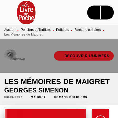
MENU
RECHERCHE
CONTENU
PIED DE PAGE
Accueil
Policiers et Thrillers
Policiers
Romans policiers
•
•
•
•
Les Mémoires de Maigret
DÉCOUVRIR L'UNIVERS
LES MÉMOIRES DE MAIGRET
GEORGES SIMENON
03/09/1997
MAIGRET
ROMANS POLICIERS