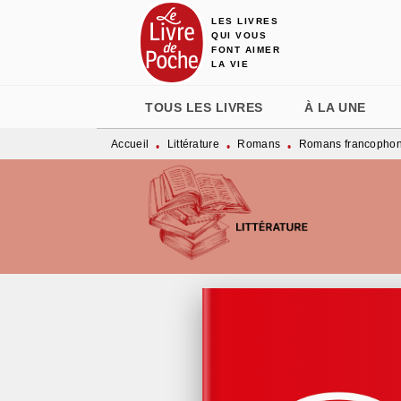
LES LIVRES
MENU
RECHERCHE
CONTENU
QUI VOUS
FONT AIMER
LA VIE
TOUS LES LIVRES
À LA UNE
Accueil
Littérature
Romans
Romans francopho
•
•
•