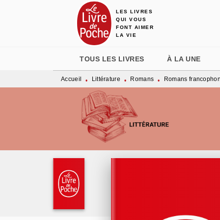
LES LIVRES
MENU
RECHERCHE
CONTENU
QUI VOUS
FONT AIMER
LA VIE
TOUS LES LIVRES
À LA UNE
Accueil
Littérature
Romans
Romans francopho
•
•
•