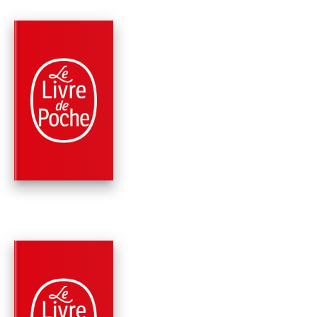
PARUTION : 24/02/2021
216 PAGES
ROMANS
TONI
Line Papin
PARUTION : 03/01/2018
240 PAGES
ROMANS