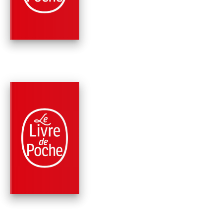
Line Papin
PARUTION : 05/10/2022
288 PAGES
ROMANS
LE COEUR EN LAISS
Line Papin