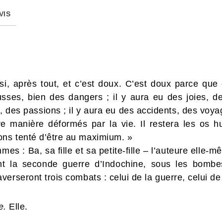
VIS
si, après tout, et c’est doux. C’est doux parce que
usses, bien des dangers ; il y aura eu des joies, d
, des passions ; il y aura eu des accidents, des vo
e manière déformés par la vie. Il restera les os
ns tenté d’être au maximium. »
emmes : Ba, sa fille et sa petite-fille – l’auteure el
t la seconde guerre d’Indochine, sous les bombes 
rseront trois combats : celui de la guerre, celui de l
e.
Elle.