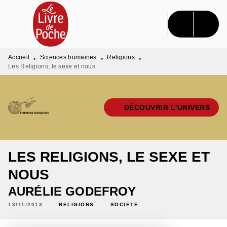
MENU
RECHERCHE
CONTENU
PIED DE PAGE
Accueil
Sciences humaines
Religions
•
•
•
Les Religions, le sexe et nous
DÉCOUVRIR L'UNIVERS
LES RELIGIONS, LE SEXE ET
NOUS
AURÉLIE GODEFROY
13/11/2013
RELIGIONS
SOCIÉTÉ