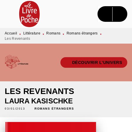
MENU
RECHERCHE
CONTENU
PIED DE PAGE
Accueil
Littérature
Romans
Romans étrangers
•
•
•
•
Les Revenants
DÉCOUVRIR L'UNIVERS
LES REVENANTS
LAURA KASISCHKE
03/01/2013
ROMANS ÉTRANGERS