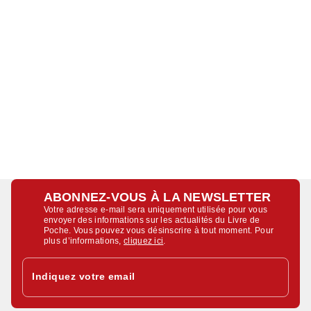
ABONNEZ-VOUS À LA NEWSLETTER
Votre adresse e-mail sera uniquement utilisée pour vous
envoyer des informations sur les actualités du Livre de
Poche. Vous pouvez vous désinscrire à tout moment. Pour
plus d’informations,
cliquez ici
.
Indiquez votre email