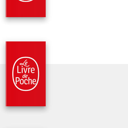
Robert E. Howard
PARUTION : 24/06/2020
768 PAGES
FANTASY
LE SEIGNEUR DE
SAMARCANDE
Robert E. Howard