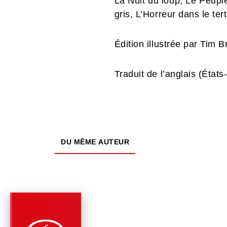
La Nuit du loup, Le Peupl
gris, L’Horreur dans le te
Édition illustrée par Tim 
Traduit de l’anglais (États
DU MÊME AUTEUR
PARUTION : 18/11/2020
448 PAGES