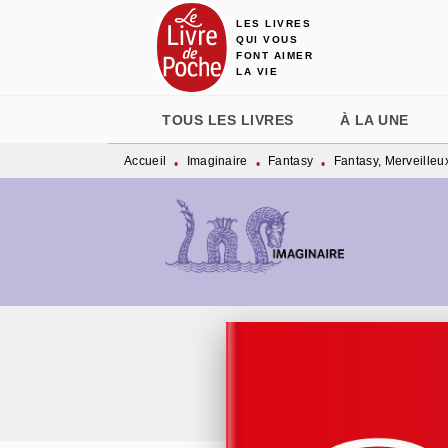
LES LIVRES
MENU
RECHERCHE
CONTENU
QUI VOUS
FONT AIMER
LA VIE
TOUS LES LIVRES
À LA UNE
Accueil
Imaginaire
Fantasy
Fantasy, Merveilleu
•
•
•