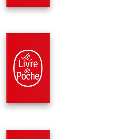
PARUTION : 24/06/2020
768 PAGES
FANTASY
LE SEIGNEUR DE
SAMARCANDE
Robert E. Howard