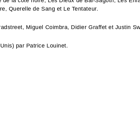
e de la côte noire, Les Dieux de Bal-Sagoth, Les Enfa
rtre, Querelle de Sang et Le Tentateur.
Bradstreet, Miguel Coimbra, Didier Graffet et Justin S
-Unis) par Patrice Louinet.