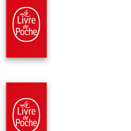
PARUTION : 18/11/2020
448 PAGES
FANTASY
LES GUERRIERS DU
VALHALLA
Robert E. Howard
PARUTION : 08/07/2020
576 PAGES
FANTASY
LE ROYAUME DES
CHIMÈRES