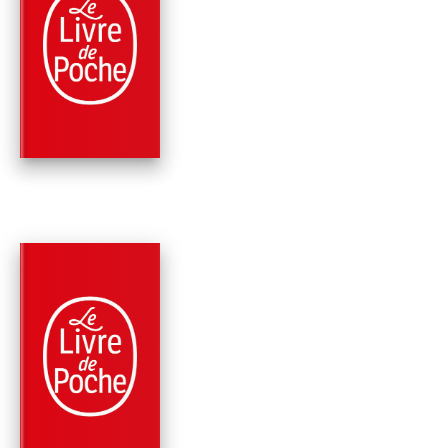
FANTASY
LES GUERRIERS DU
VALHALLA
Robert E. Howard
PARUTION : 08/07/2020
576 PAGES
FANTASY
LE ROYAUME DES
CHIMÈRES
Robert E. Howard