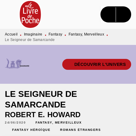
MENU
RECHERCHE
CONTENU
PIED DE PAGE
Accueil
Imaginaire
Fantasy
Fantasy, Merveilleux
•
•
•
•
Le Seigneur de Samarcande
DÉCOUVRIR L'UNIVERS
LE SEIGNEUR DE
SAMARCANDE
ROBERT E. HOWARD
24/06/2020
FANTASY, MERVEILLEUX
FANTASY HÉROÏQUE
ROMANS ÉTRANGERS