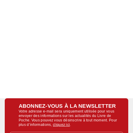
ABONNEZ-VOUS À LA NEWSLETTER
Votre adresse e-mail sera uniquement utilisée pour vous
envoyer des informations sur les actualités du Livre de
Poche. Vous pouvez vous désinscrire à tout moment. Pour
plus d’informations,
cliquez ici
.