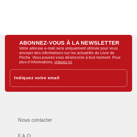
ABONNEZ-VOUS À LA NEWSLETTER
Votre adresse e-mail sera uniquement utilisée pour vous
envoyer des informations sur les actualités du Livre de
Poche. Vous pouvez vous désinscrire à tout moment. Pour
plus d’informations,
cliquez ici
.
Indiquez votre email
Nous contacter
F.A.Q.