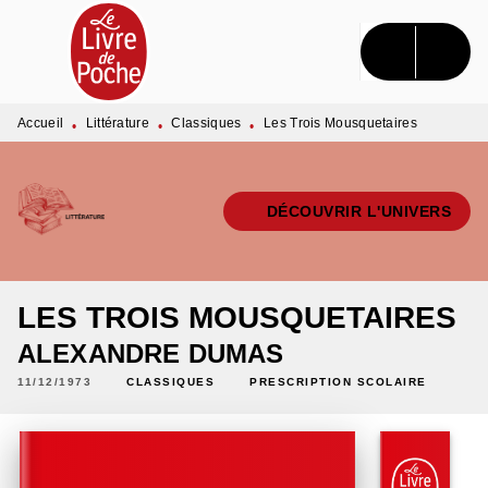
MENU
RECHERCHE
CONTENU
PIED DE PAGE
Accueil
Littérature
Classiques
Les Trois Mousquetaires
•
•
•
DÉCOUVRIR L'UNIVERS
LES TROIS MOUSQUETAIRES
ALEXANDRE DUMAS
11/12/1973
CLASSIQUES
PRESCRIPTION SCOLAIRE