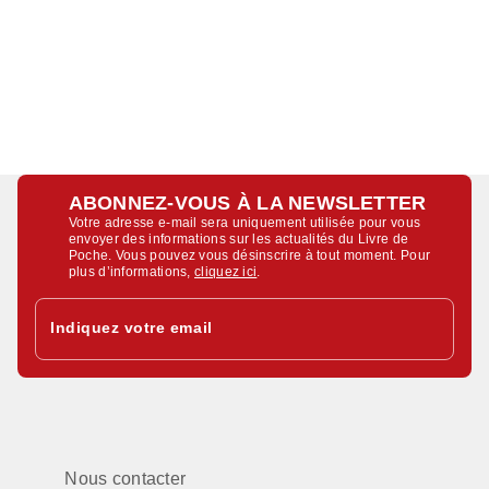
ABONNEZ-VOUS À LA NEWSLETTER
Votre adresse e-mail sera uniquement utilisée pour vous
envoyer des informations sur les actualités du Livre de
Poche. Vous pouvez vous désinscrire à tout moment. Pour
plus d’informations,
cliquez ici
.
Indiquez votre email
Nous contacter