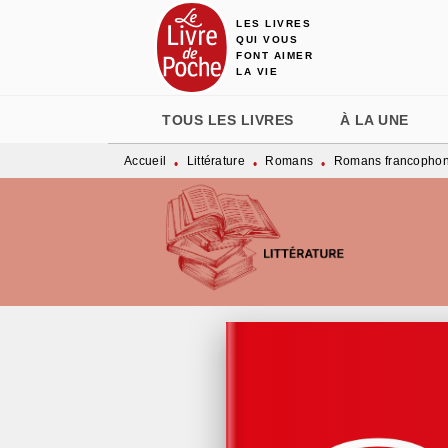
LES LIVRES
MENU
RECHERCHE
CONTENU
QUI VOUS
FONT AIMER
LA VIE
TOUS LES LIVRES
À LA UNE
Accueil
Littérature
Romans
Romans francopho
•
•
•