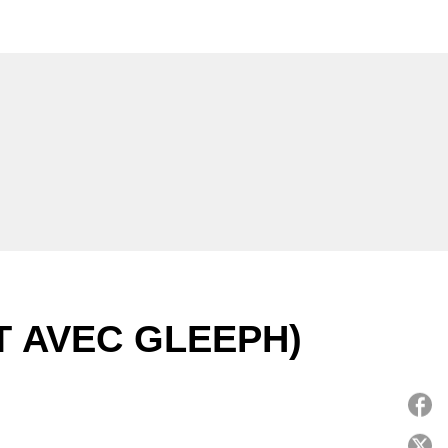
T AVEC GLEEPH)
P