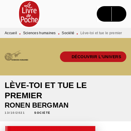
MENU
RECHERCHE
CONTENU
PIED DE PAGE
Accueil
Sciences humaines
Société
Lève-toi et tue le premier
•
•
•
DÉCOUVRIR L'UNIVERS
LÈVE-TOI ET TUE LE
PREMIER
RONEN BERGMAN
13/10/2021
SOCIÉTÉ