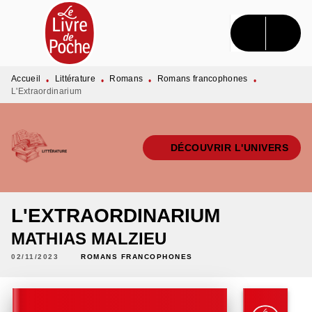
MENU
RECHERCHE
CONTENU
PIED DE PAGE
Accueil
Littérature
Romans
Romans francophones
•
•
•
•
L'Extraordinarium
DÉCOUVRIR L'UNIVERS
L'EXTRAORDINARIUM
MATHIAS MALZIEU
02/11/2023
ROMANS FRANCOPHONES