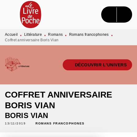
MENU
RECHERCHE
CONTENU
PIED DE PAGE
Accueil
Littérature
Romans
Romans francophones
•
•
•
•
Coffret anniversaire Boris Vian
DÉCOUVRIR L'UNIVERS
COFFRET ANNIVERSAIRE
BORIS VIAN
BORIS VIAN
13/11/2019
ROMANS FRANCOPHONES