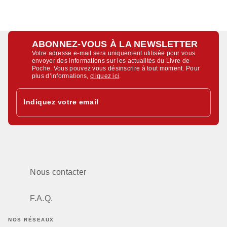
ABONNEZ-VOUS À LA NEWSLETTER
Votre adresse e-mail sera uniquement utilisée pour vous
envoyer des informations sur les actualités du Livre de
Poche. Vous pouvez vous désinscrire à tout moment. Pour
plus d’informations,
cliquez ici
.
Indiquez votre email
Nous contacter
F.A.Q.
NOS RÉSEAUX