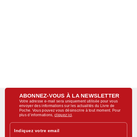
ABONNEZ-VOUS À LA NEWSLETTER
Votre adresse e-mail sera uniquement utilisée pour vous
envoyer des informations sur les actualités du Livre de
Poche. Vous pouvez vous désinscrire à tout moment. Pour
plus d’informations,
cliquez ici
.
Indiquez votre email