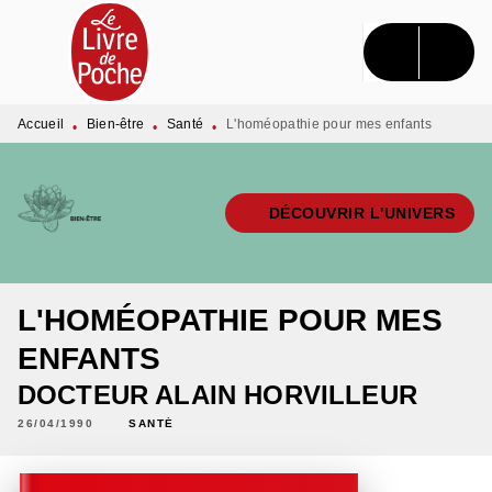
MENU
RECHERCHE
CONTENU
PIED DE PAGE
Accueil
Bien-être
Santé
L'homéopathie pour mes enfants
•
•
•
DÉCOUVRIR L'UNIVERS
L'HOMÉOPATHIE POUR MES
ENFANTS
DOCTEUR ALAIN HORVILLEUR
26/04/1990
SANTÉ