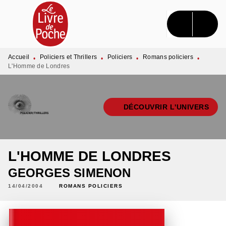
MENU
RECHERCHE
CONTENU
PIED DE PAGE
Accueil
Policiers et Thrillers
Policiers
Romans policiers
•
•
•
•
L'Homme de Londres
DÉCOUVRIR L'UNIVERS
L'HOMME DE LONDRES
GEORGES SIMENON
14/04/2004
ROMANS POLICIERS