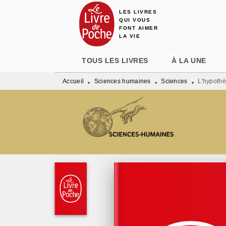
LES LIVRES
MENU
RECHERCHE
CONTENU
QUI VOUS
FONT AIMER
LA VIE
TOUS LES LIVRES
À LA UNE
Accueil
Sciences humaines
Sciences
L'hypoth
•
•
•