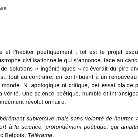
VIS
e et l’habiter poétiquement : tel est le projet esq
astrophe civilisationnelle qui s’annonce, face au canc
 de solutions « ingéniériques » relèverait du pire ch
est, tout au contraire, en contribuant à un renouvea
 monde. Ni apologique ni critique, cet essai plaide
 vérité. Une science poétique, humble et intransigea
ofondément révolutionnaire.
libérément subversive mais sans volonté de heurter, A
rt à la science, profondément poétique, qui ambitio
rc Belpois,
Télérama
.