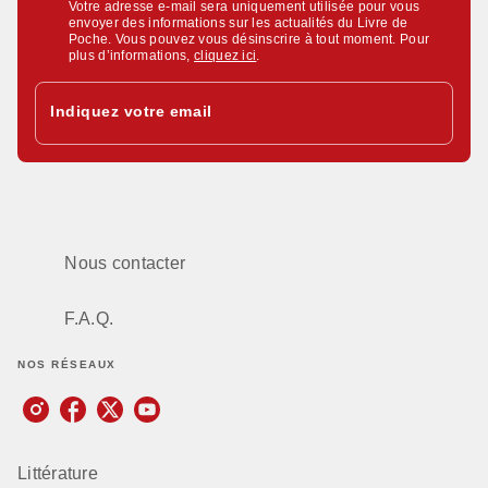
Votre adresse e-mail sera uniquement utilisée pour vous
envoyer des informations sur les actualités du Livre de
Poche. Vous pouvez vous désinscrire à tout moment. Pour
plus d’informations,
cliquez ici
.
Indiquez votre email
Nous contacter
F.A.Q.
NOS RÉSEAUX
Littérature