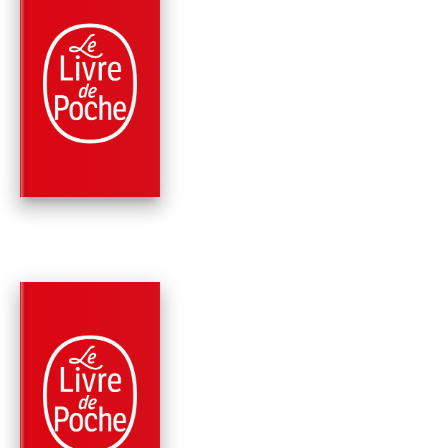
PARUTION : 01/02/2023
352 PAGES
FANTASTIQUE / TERREUR / EPOUVANTE
APRÈS
Stephen King
PARUTION : 02/11/2022
128 PAGES
BANDES DESSINÉES
SLEEPING BEAUTIE
(COMICS SLEEPING
BEAUTIES,…