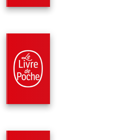
PARUTION : 02/11/2023
128 PAGES
BANDES DESSINÉES
SLEEPING BEAUTIE
(COMICS SLEEPING
BEAUTIES,…
Stephen King
Owen King