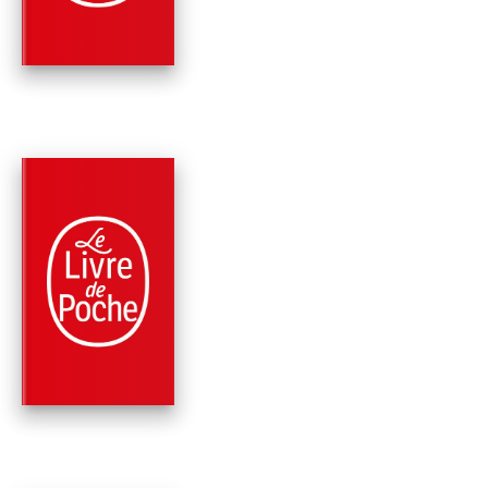
Stephen King
Owen King
PARUTION : 04/05/2022
648 PAGES
FANTASTIQUE / TERREUR / EPOUVANTE
SI ÇA SAIGNE
Stephen King