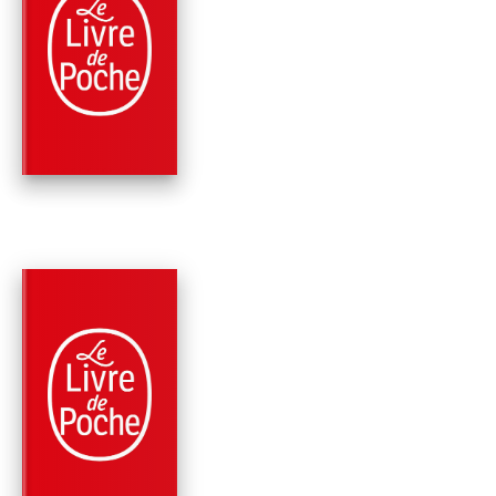
PARUTION : 07/02/2024
736 PAGES
ROMANS
BILLY SUMMERS
Stephen King
PARUTION : 08/11/2023
352 PAGES
FANTASTIQUE / TERREUR / EPOUVANTE
LA DERNIÈRE MISSI
DE GWENDY
Stephen King
Richard Chizmar