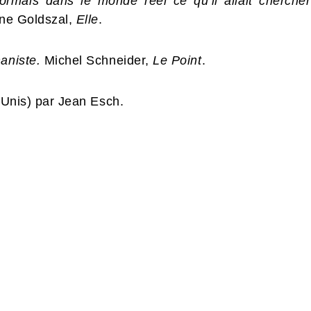
rmais dans le monde réel ce qu’il allait chercher
ne Goldszal,
Elle
.
aniste.
Michel Schneider,
Le Point
.
s-Unis) par Jean Esch.